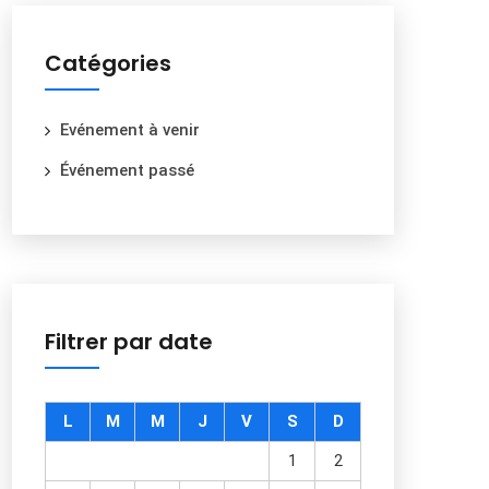
Catégories
Evénement à venir
Événement passé
Filtrer par date
L
M
M
J
V
S
D
1
2