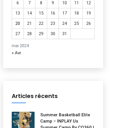
6
7
8
9
10
11
12
13
14
15
16
17
18
19
20
21
22
23
24
25
26
27
28
29
30
31
mai 2024
« Avr
Articles récents
Summer Basketball Elite
Camp – INPLAY Us
Summer Camp By CO360 |