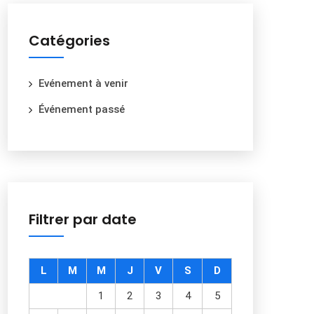
Catégories
Evénement à venir
Événement passé
Filtrer par date
L
M
M
J
V
S
D
1
2
3
4
5