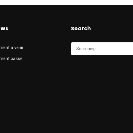
ews
Search
ment à venir
ment passé