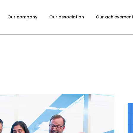
Our company
Our association
Our achievemen