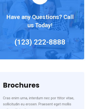
Have any Questions? Call
us Today!
(123) 222-8888
Brochures
Cras enim urna, interdum nec por ttitor vitae,
sollicitudin eu erosen. Praesent eget mollis