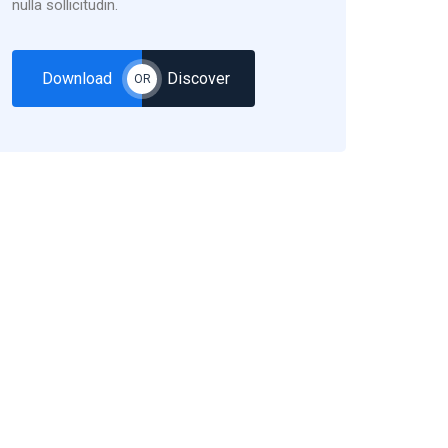
nulla sollicitudin.
Download
Discover
OR