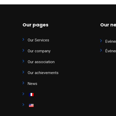
Our pages
Our n
Our Services
Evéne
Our company
Événe
Our association
Our achievements
News